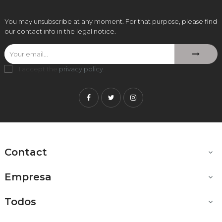
You may unsubscribe at any moment. For that purpose, please find
our contact info in the legal notice.
I accept the
privacy policy
.
Facebook
Twitter
Instagram
Contact

Empresa

Todos
