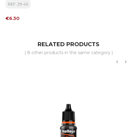
REF: 29-45
Price
€6.30
RELATED PRODUCTS
( 8 other products in the same category )
‹
›