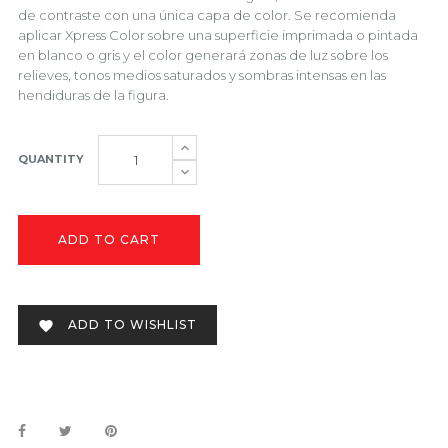
de contraste con una única capa de color. Se recomienda
aplicar Xpress Color sobre una superficie imprimada o pintada
en blanco o gris y el color generará zonas de luz sobre los
relieves, tonos medios saturados y sombras intensas en las
hendiduras de la figura.
QUANTITY
ADD TO CART
ADD TO WISHLIST
