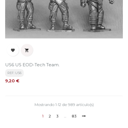


US6 US EOD-Tech Team.
REF: US6
Precio
9,20 €
Mostrando 1-12 de 989 artículo(s)
1
2
3
…
83