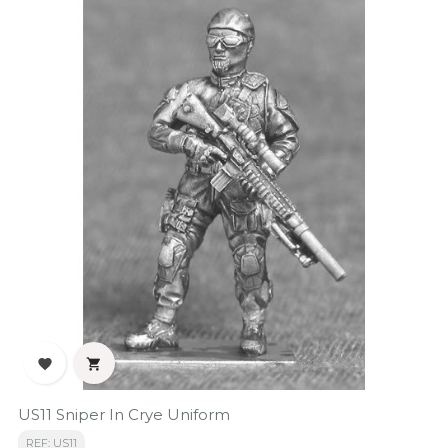


US11 Sniper In Crye Uniform
REF: US11