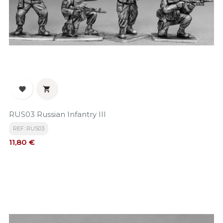


RUS03 Russian Infantry III
REF: RUS03
Precio
11,80 €