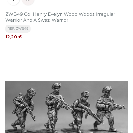
ZWB49 Col Henry Evelyn Wood Woods Irregular
Warrior And A Swazi Warrior
REF: ZWB49
Precio
12,20 €