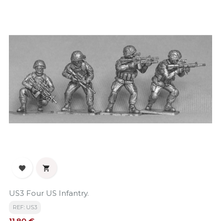


US3 Four US Infantry.
REF: US3
Precio
11,80 €