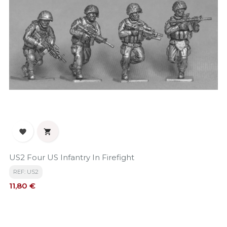


US2 Four US Infantry In Firefight
REF: US2
Precio
11,80 €