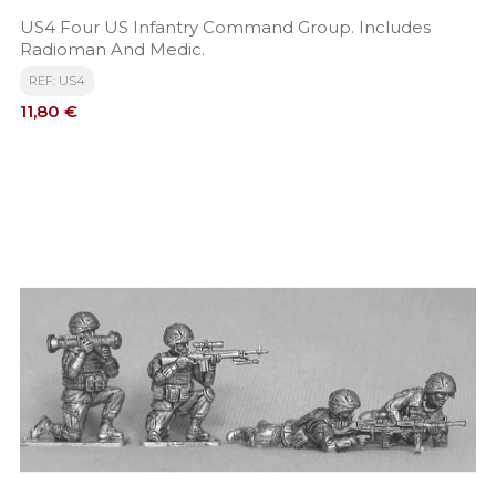
US4 Four US Infantry Command Group. Includes
Radioman And Medic.
REF: US4
Precio
11,80 €