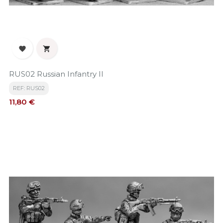


RUS02 Russian Infantry II
REF: RUS02
Precio
11,80 €