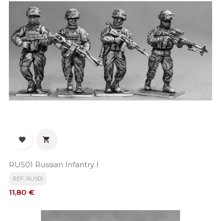


RUS01 Russian Infantry I
REF: RUS01
Precio
11,80 €