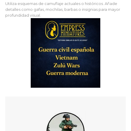
Utiliza esquemas de camuflaje actuales o históricos. Añade
detalles como gafas, mochilas, barbas o insignias para mayor
profundidad visual.