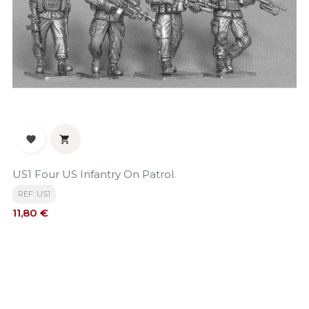


US1 Four US Infantry On Patrol.
REF: US1
Precio
11,80 €