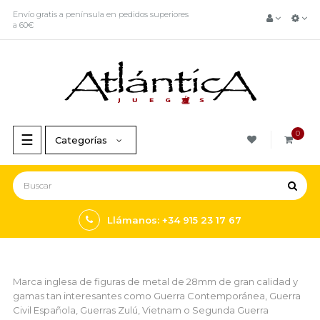
Envío gratis a península en pedidos superiores
a 60€
0
Navegación
☰
Categorías
de
palanca
Llámanos: +34 915 23 17 67
Marca inglesa de figuras de metal de 28mm de gran calidad y
gamas tan interesantes como Guerra Contemporánea, Guerra
Civil Española, Guerras Zulú, Vietnam o Segunda Guerra