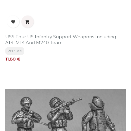


US5 Four US Infantry Support Weapons Including
AT4, M14 And M240 Team.
REF: US5
Precio
11,80 €