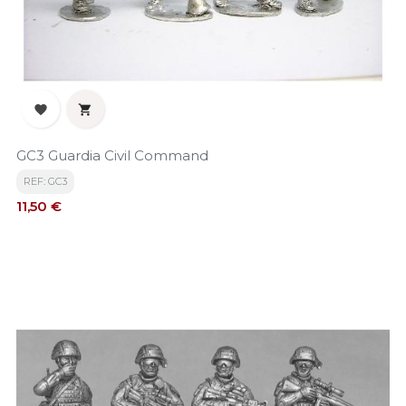


GC3 Guardia Civil Command
REF: GC3
Precio
11,50 €