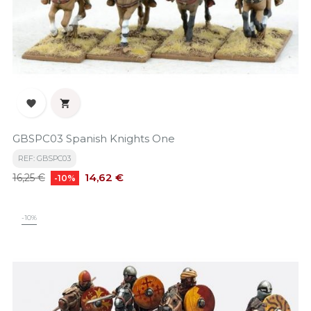


GBSPC03 Spanish Knights One
REF: GBSPC03
Precio
Precio
14,62 €
16,25 €
-10%
base
-10%