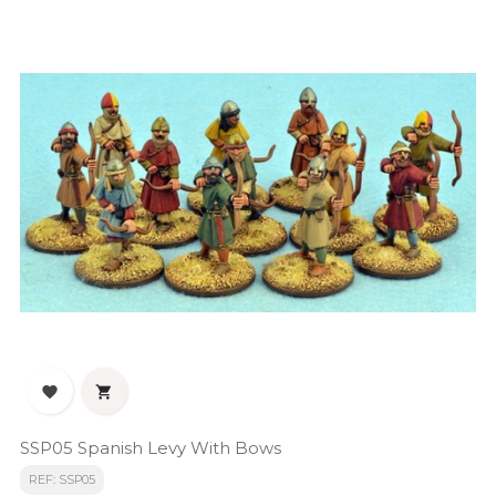


SSP05 Spanish Levy With Bows
REF: SSP05