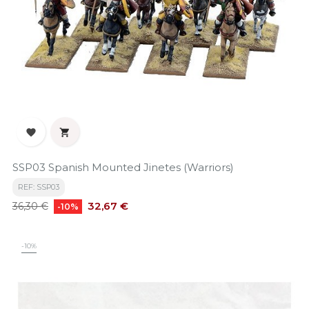


SSP03 Spanish Mounted Jinetes (Warriors)
REF: SSP03
Precio
Precio
32,67 €
36,30 €
-10%
base
-10%