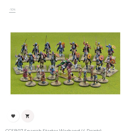
-10%


CCSB07 Spanish Starter Warband (4 Points)