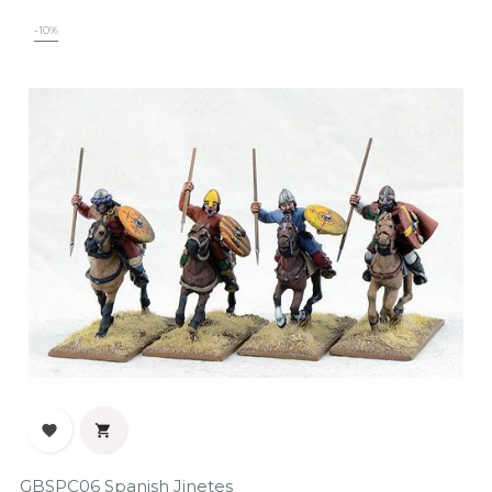
-10%


GBSPC06 Spanish Jinetes