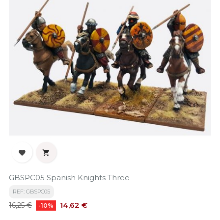


GBSPC05 Spanish Knights Three
REF: GBSPC05
Precio
Precio
14,62 €
16,25 €
-10%
base