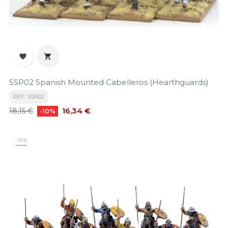


SSP02 Spanish Mounted Cabelleros (Hearthguards)
REF: SSP02
Precio
Precio
16,34 €
18,15 €
-10%
base
-10%