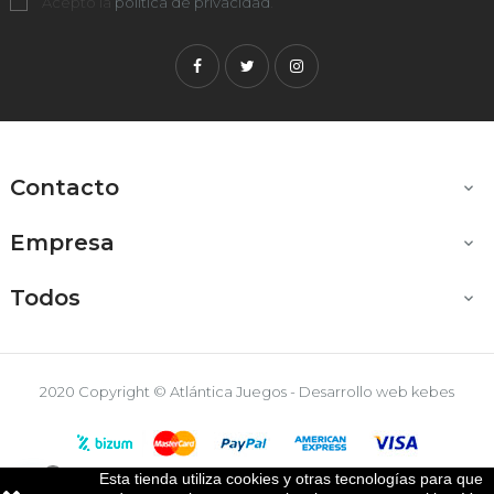
Acepto la
política de privacidad
.
Facebook
Twitter
Instagram
Contacto

Empresa

Todos

2020 Copyright © Atlántica Juegos - Desarrollo web
kebes
Esta tienda utiliza cookies y otras tecnologías para que