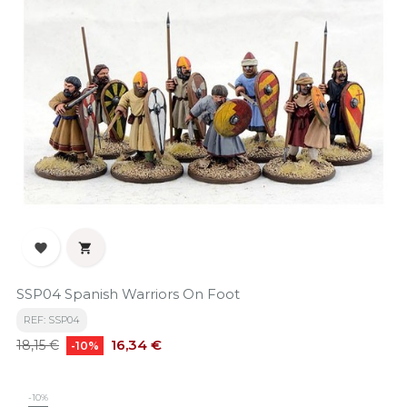


SSP04 Spanish Warriors On Foot
REF: SSP04
Precio
Precio
16,34 €
18,15 €
-10%
base
-10%