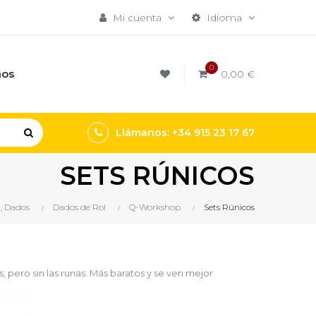
Mi cuenta
Idioma
0
mos
0,00 €
Llámanos: +34 915 23 17 67
SETS RÚNICOS
, Dados
Dados de Rol
Q-Workshop
Sets Rúnicos
 pero sin las runas. Más baratos y se ven mejor