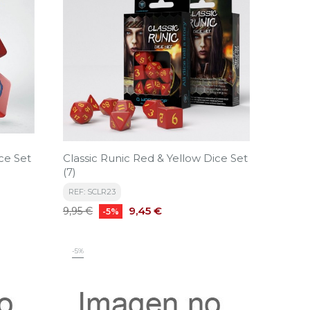
ce Set
Classic Runic Red & Yellow Dice Set
(7)
REF: SCLR23
Precio
Precio
9,45 €
9,95 €
-5%
base
-5%