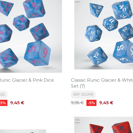
Runic Glacier & Pink Dice
Classic Runic Glacier & Whi
Set (7)
R2G
REF: SCLR1R
Precio
Precio
Precio
9,45 €
9,45 €
9,95 €
-5%
-5%
base
-5%