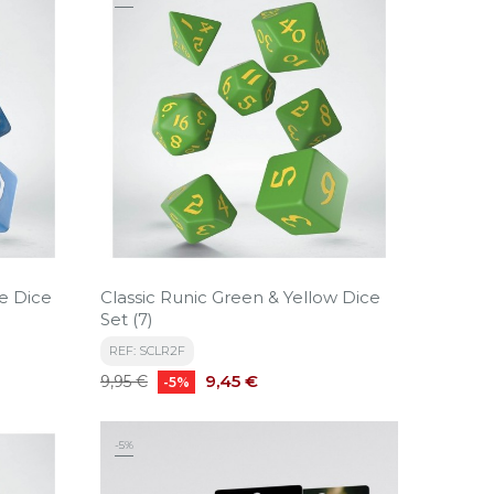
te Dice
Classic Runic Green & Yellow Dice
Set (7)
REF: SCLR2F
Precio
Precio
9,45 €
9,95 €
-5%
base
-5%