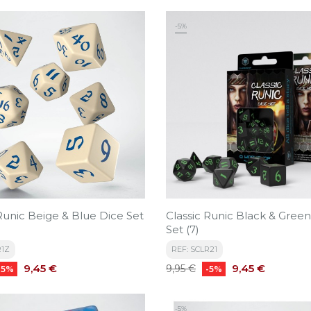
-5%
 Runic Beige & Blue Dice Set
Classic Runic Black & Gree
Set (7)
R1Z
REF: SCLR21
Precio
Precio
Precio
9,45 €
9,45 €
9,95 €
-5%
-5%
base
-5%