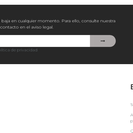
baja en cualquier momento. Para ello, consulte nuestra
contacto en el aviso legal.
lítica de privacidad
.
T
A
p
Q