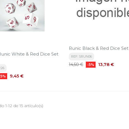
Runic Black & Red Dice Set 
 Runic White & Red Dice Set
REF: SRUN06
Precio
Precio
13,78 €
14,50 €
-5%
R26
base
Precio
9,45 €
-5%
 1-12 de 15 artículo(s)