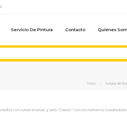
0€
Servicio De Pintura
Contacto
Quiénes So
Inicio
Juegos de Rol
rados con runas enanas, y sets "Classic" con los números cuadradotes,