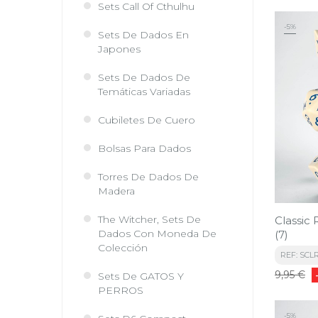
Sets Call Of Cthulhu
-5%
Sets De Dados En
Japones
Sets De Dados De
Temáticas Variadas
Cubiletes De Cuero
Bolsas Para Dados
Torres De Dados De
Madera
The Witcher, Sets De
Classic
Dados Con Moneda De
(7)
Colección
REF: SCL
Precio
9,95 €
Sets De GATOS Y
base
PERROS
-5%