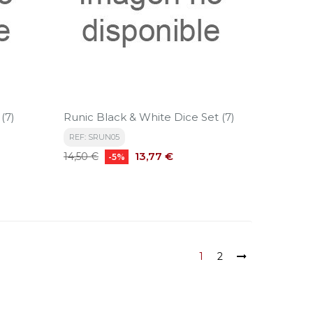
(7)
Runic Black & White Dice Set (7)
REF: SRUN05
Precio
Precio
13,77 €
14,50 €
-5%
base
1
2