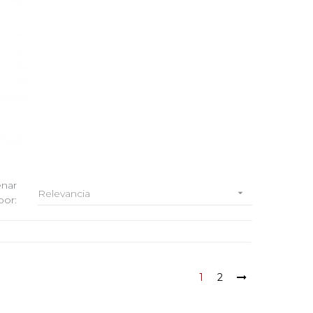
nar
Relevancia

por:
1
2