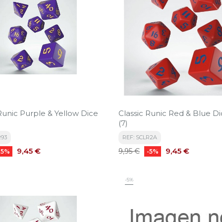
Runic Purple & Yellow Dice
Classic Runic Red & Blue Di
(7)
R93
REF: SCLR2A
Precio
Precio
Precio
9,45 €
9,45 €
9,95 €
-5%
-5%
base
-5%