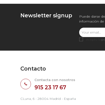
Newsletter signup
Puede darse de 
información de 
Acepto la
po
Contacto
Contacta con nosotros
915 23 17 67
CLuna, 6 - 28004 Madrid - España