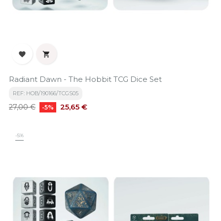


Radiant Dawn - The Hobbit TCG Dice Set
REF: HOB/190166/TCGS05
Precio
Precio
25,65 €
27,00 €
-5%
base
-5%