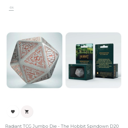
-5%


Radiant TCG Jumbo Die - The Hobbit Spindown D20