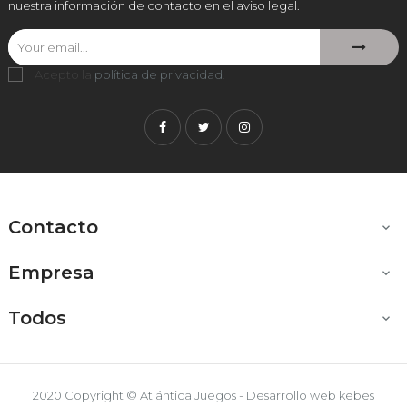
nuestra información de contacto en el aviso legal.
Acepto la
política de privacidad
.
Facebook
Twitter
Instagram
Contacto

Empresa

Todos

2020 Copyright © Atlántica Juegos - Desarrollo web
kebes