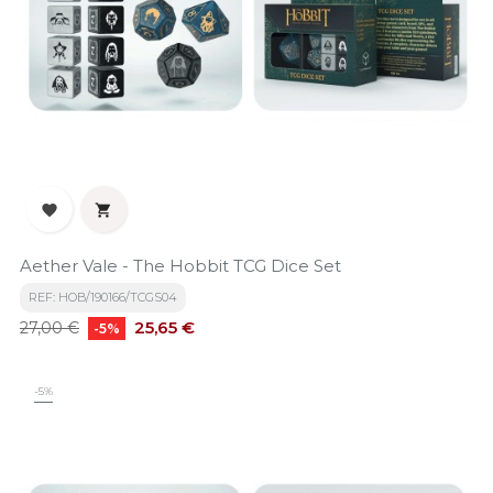


Aether Vale - The Hobbit TCG Dice Set
REF: HOB/190166/TCGS04
Precio
Precio
25,65 €
27,00 €
-5%
base
-5%