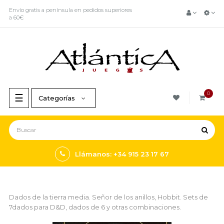
Envío gratis a península en pedidos superiores
a 60€
0
Navegación
☰
Categorías
de
palanca
Llámanos: +34 915 23 17 67
Dados de la tierra media. Señor de los anillos, Hobbit. Sets de
7dados para D&D, dados de 6 y otras combinaciones.