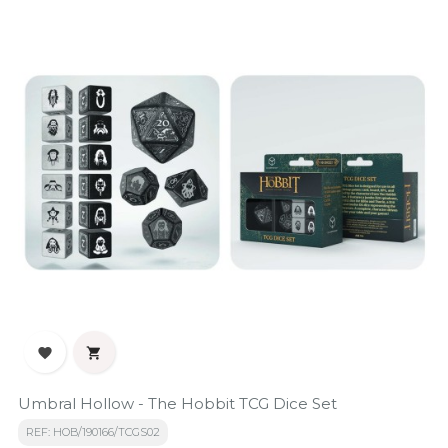


Umbral Hollow - The Hobbit TCG Dice Set
REF: HOB/190166/TCGS02