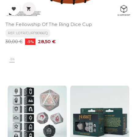


The Fellowship Of The Ring Dice Cup
REF: LOTR/CUP/190166/Q
Precio
Precio
28,50 €
30,00 €
-5%
base
-5%