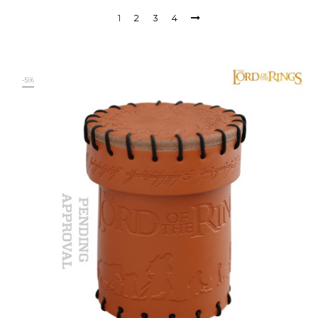
1
2
3
4
-5%