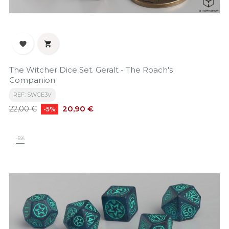


The Witcher Dice Set. Geralt - The Roach's
Companion
REF: SWGE3V
Precio
Precio
20,90 €
22,00 €
-5%
base
-5%