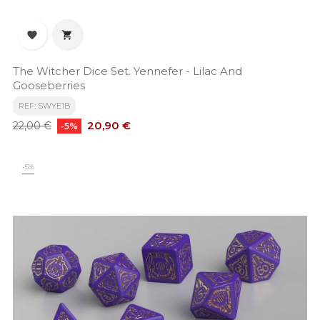


The Witcher Dice Set. Yennefer - Lilac And
Gooseberries
REF: SWYE1B
Precio
Precio
20,90 €
22,00 €
-5%
base
-5%