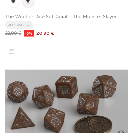


The Witcher Dice Set. Geralt - The Monster Slayer
REF: SWGE3U
Precio
Precio
20,90 €
22,00 €
-5%
base
-5%