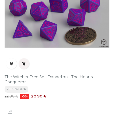


The Witcher Dice Set. Dandelion - The Hearts'
Conqueror
REF: SWDA3R
Precio
Precio
20,90 €
22,00 €
-5%
base
-5%