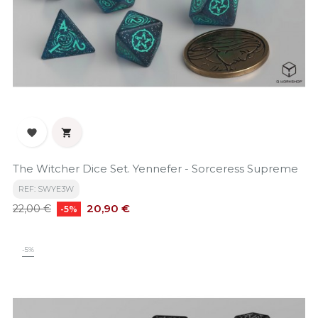


The Witcher Dice Set. Yennefer - Sorceress Supreme
REF: SWYE3W
Precio
Precio
20,90 €
22,00 €
-5%
base
-5%