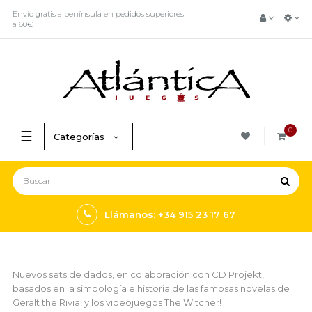
Envío gratis a península en pedidos superiores
a 60€
0
Navegación
☰
Categorías
de
palanca
Llámanos: +34 915 23 17 67
Nuevos sets de dados, en colaboración con CD Projekt,
basados en la simbología e historia de las famosas novelas de
Geralt the Rivia, y los videojuegos The Witcher!