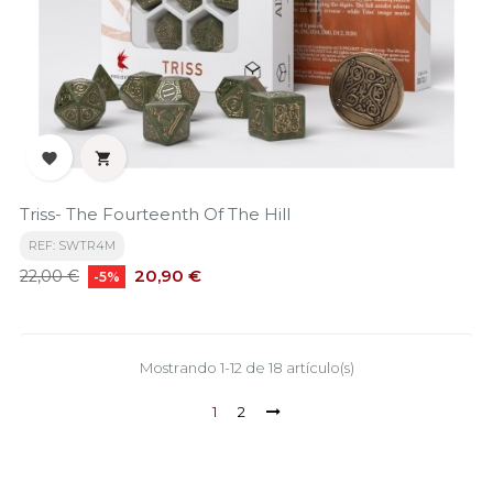


Triss- The Fourteenth Of The Hill
REF: SWTR4M
Precio
Precio
20,90 €
22,00 €
-5%
base
Mostrando 1-12 de 18 artículo(s)
1
2