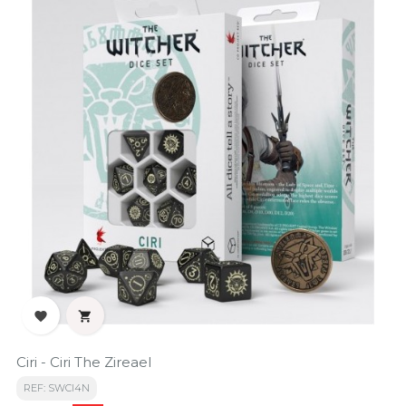


Ciri - Ciri The Zireael
REF: SWCI4N