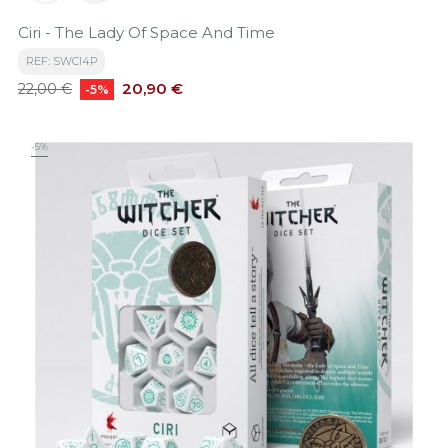
Ciri - The Lady Of Space And Time
REF: SWCI4P
Precio
Precio
20,90 €
22,00 €
-5%
base
-5%