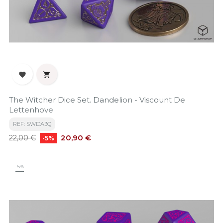


The Witcher Dice Set. Dandelion - Viscount De
Lettenhove
REF: SWDA3Q
Precio
Precio
20,90 €
22,00 €
-5%
base
-5%