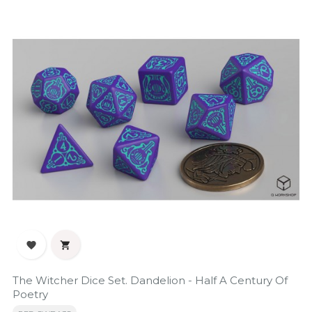


The Witcher Dice Set. Dandelion - Half A Century Of
Poetry