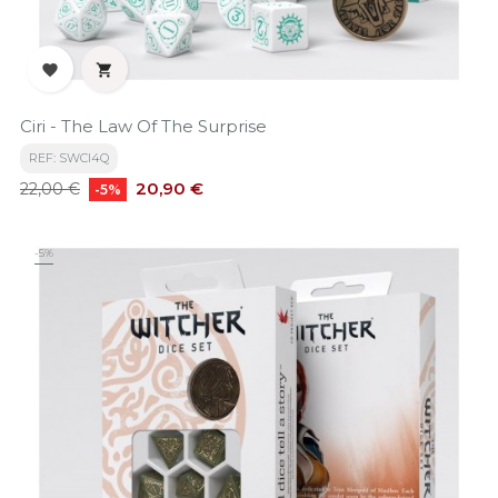


Ciri - The Law Of The Surprise
REF: SWCI4Q
Precio
Precio
20,90 €
22,00 €
-5%
base
-5%