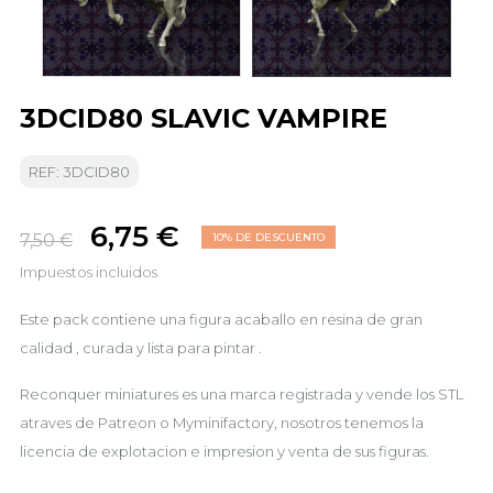
3DCID80 SLAVIC VAMPIRE
REF: 3DCID80
6,75 €
7,50 €
10% DE DESCUENTO
Impuestos incluidos
Este pack contiene una figura acaballo en resina de gran
calidad , curada y lista para pintar .
Reconquer miniatures es una marca registrada y vende los STL
atraves de Patreon o Myminifactory, nosotros tenemos la
licencia de explotacion e impresion y venta de sus figuras.