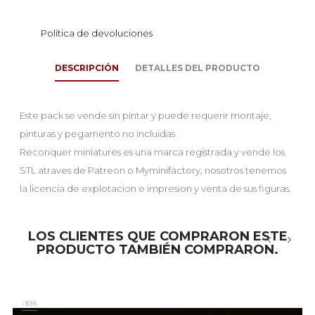
Política de devoluciones
DESCRIPCIÓN
DETALLES DEL PRODUCTO
Este pack se vende sin pintar y puede requerir montaje,
pinturas y pegamento no incluidas
Reconquer miniatures es una marca registrada y vende los
STL atraves de Patreon o Myminifactory, nosotros tenemos
la licencia de explotacion e impresion y venta de sus figuras.
LOS CLIENTES QUE COMPRARON ESTE
PRODUCTO TAMBIÉN COMPRARON.
‹
›
-10%