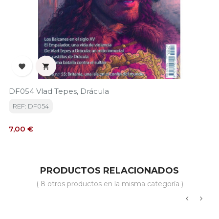


DF054 Vlad Tepes, Drácula
REF: DF054
Precio
7,00 €
PRODUCTOS RELACIONADOS
( 8 otros productos en la misma categoría )
‹
›