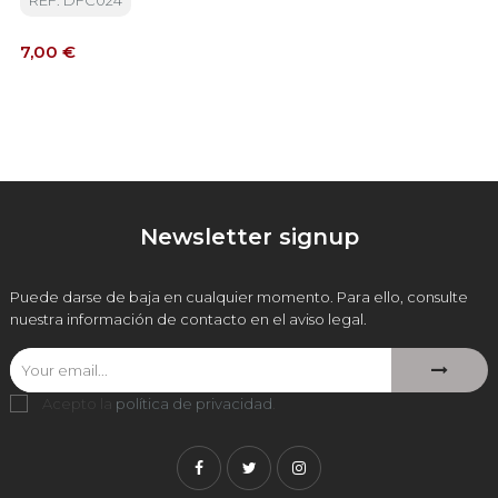
REF: DFC024
Precio
7,00 €
Newsletter signup
Puede darse de baja en cualquier momento. Para ello, consulte
nuestra información de contacto en el aviso legal.
Acepto la
política de privacidad
.
Facebook
Twitter
Instagram