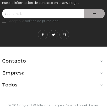
nuestra información de contacto en el aviso legal.
Acepto la
política de privacidad
.
Facebook
Twitter
Instagram
Contacto

Empresa

Todos

2020 Copyright © Atlántica Juegos - Desarrollo web
kebes