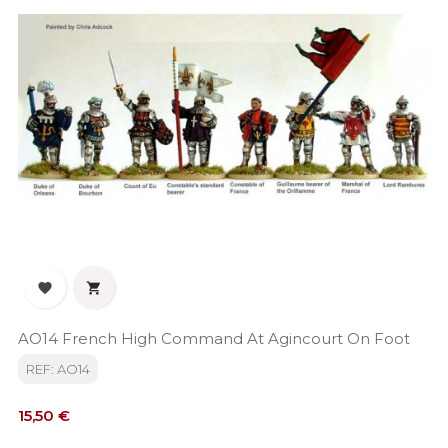


AO14 French High Command At Agincourt On Foot
REF: AO14
Precio
15,50 €