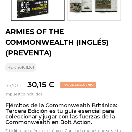
ARMIES OF THE
COMMONWEALTH (INGLÉS)
(PREVENTA)
REF: 401011201
30,15 €
33,50 €
10% DE DESCUENTO
Impuestos incluidos
Ejércitos de la Commonwealth Británica:
Tercera Edición es tu guía esencial para
coleccionar y jugar con las fuerzas de la
Commonwealth en Bolt Action.
Este libro de ejércitos es único. Con nada menos que seis listas