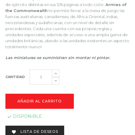
de ejército distintas en sus 128 páginas a todo color,
Armies of
the Commonwealth
te permite llevar a la mesa de juego las
fuerzas australianas, canadienses, de África Oriental, indias,
neozelandesas y sudafricanas, con un nivel de detalle sin
precedentes. Cada una cuenta con sus propias reglas y
unidades especiales, además de acceso a una amplia gama de
unidades británicas, ¡dando a las unidades existentes un aspecto
totalmente nuevo!
Las miniaturas se suministran sin montar ni pintar.
CANTIDAD
AÑADIR AL CARRITO
DISPONIBLE

LISTA DE DESEOS
