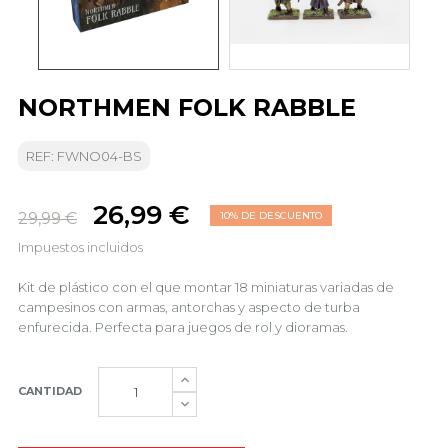
NORTHMEN FOLK RABBLE
REF: FWNO04-BS
26,99 €
29,99 €
10% DE DESCUENTO
Impuestos incluidos
Kit de plástico con el que montar 18 miniaturas variadas de
campesinos con armas, antorchas y aspecto de turba
enfurecida. Perfecta para juegos de rol y dioramas.
CANTIDAD