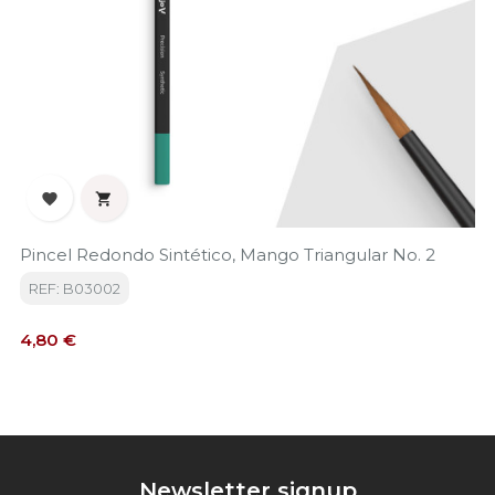


Pincel Redondo Sintético, Mango Triangular No. 2
REF: B03002
Precio
4,80 €
Newsletter signup