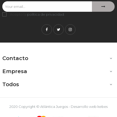
Acepto la
política de privacidad
.
Facebook
Twitter
Instagram
Contacto

Empresa

Todos

2020 Copyright © Atlántica Juegos - Desarrollo web
kebes