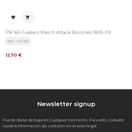


FN 165 Fusiliers March Attack Bicornes 1805-09
REF: FN 165
Precio
12,70 €
Newsletter signup
Puede darse de baja en cualquier momento. Para ello, consulte
nuestra información de contacto en el aviso legal.