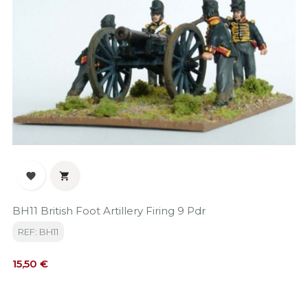


BH11 British Foot Artillery Firing 9 Pdr
REF: BH11
Precio
15,50 €