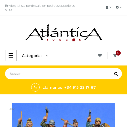
Envío gratis a península en pedidos superiores
a 60€
0
Navegación
☰
Categorías
de
palanca
Llámanos: +34 915 23 17 67
-10%