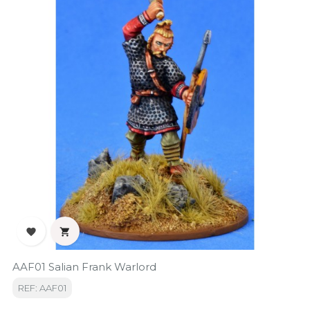


AAF01 Salian Frank Warlord
REF: AAF01