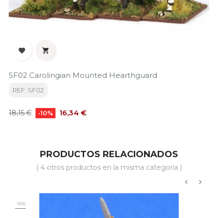


SF02 Carolingian Mounted Hearthguard
REF: SF02
Precio
Precio
16,34 €
18,15 €
-10%
base
PRODUCTOS RELACIONADOS
( 4 otros productos en la misma categoría )
‹
›
-10%