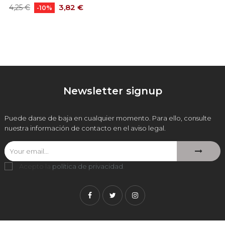
Precio
Precio
3,82 €
4,25 €
-10%
base
Newsletter signup
Puede darse de baja en cualquier momento. Para ello, consulte
nuestra información de contacto en el aviso legal.
Acepto la
política de privacidad
.
Facebook
Twitter
Instagram