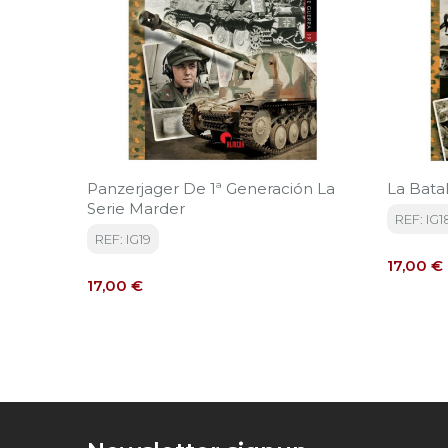
Panzerjager De 1ª Generación La
La Bata
Serie Marder
REF: IG1
REF: IG19
Precio
17,00 €
Precio
17,00 €