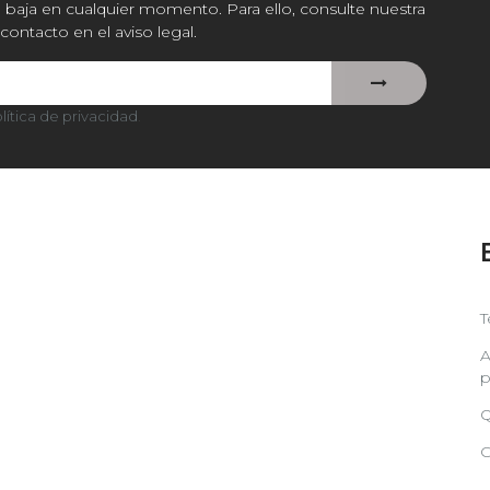
baja en cualquier momento. Para ello, consulte nuestra
contacto en el aviso legal.
lítica de privacidad
.
T
A
p
Q
C