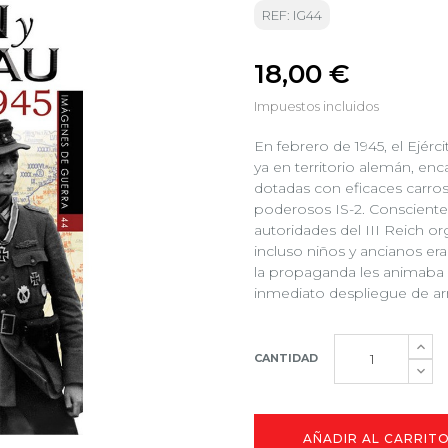
REF: IG44
18,00 €
Impuestos incluidos
En febrero de 1945, el Ejérci
ya en territorio alemán, en
dotadas con eficaces carros
poderosos IS-2. Conscientes
autoridades del III Reich or
incluso niños y ancianos era
la propaganda les animaba a
inmediato despliegue de arma
CANTIDAD
AÑADIR AL CARRIT