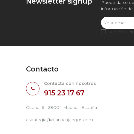
Newsletter signup
Puede darse de 
información de 
Acepto la
po
Contacto
Contacta con nosotros
915 23 17 67
CLuna, 6 - 28004 Madrid - España
estrategia@atlanticajuegos.com