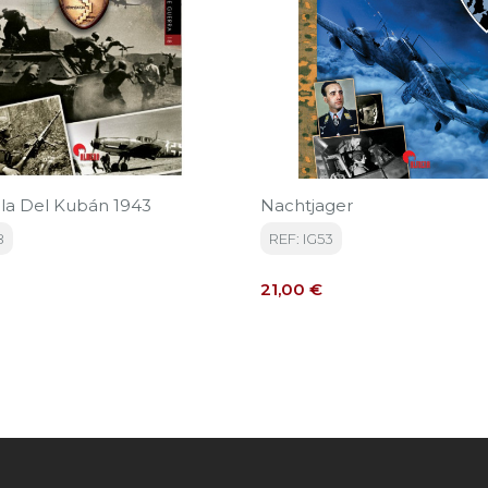
lla Del Kubán 1943
Nachtjager
8
REF: IG53
Precio
21,00 €