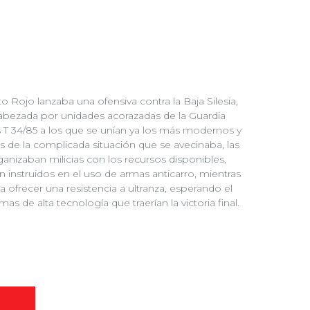
to Rojo lanzaba una ofensiva contra la Baja Silesia,
cabezada por unidades acorazadas de la Guardia
 T 34/85 a los que se unían ya los más modernos y
 de la complicada situación que se avecinaba, las
ganizaban milicias con los recursos disponibles,
n instruidos en el uso de armas anticarro, mientras
 ofrecer una resistencia a ultranza, esperando el
s de alta tecnología que traerían la victoria final.
O