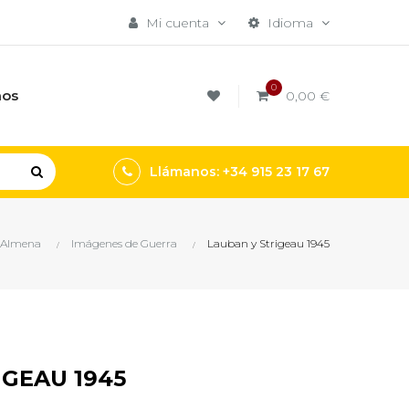
Mi cuenta
Idioma
0
mos
0,00 €
Llámanos: +34 915 23 17 67
l Almena
Imágenes de Guerra
Lauban y Strigeau 1945
IGEAU 1945