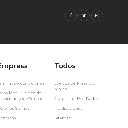
Facebook
Twitter
Instagram
Empresa
Todos
érminos y condiciones
Juegos de Mesa por
Marca
viso legal, Política de
rivacidad y de Cookies
Juegos de Rol, Dados
uiénes Somos
Publicaciones
ontacto
Sitemap