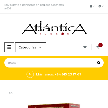
Envío gratis a península en pedidos superiores
a 60€
0
Navegación
☰
Categorías
de
palanca
Llámanos: +34 915 23 17 67
-15%