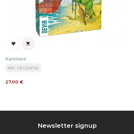


Karekare
REF: DEV228762
Precio
27,00 €
Newsletter signup