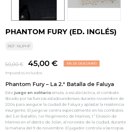
PHANTOM FURY (ED. INGLÉS)
REF: NUPHF
45,00 €
50,00 €
10% DE DESCUENTO
Impuestos incluidos
Phantom Fury – La 2.ª Batalla de Faluya
Este
juego en solitario
simula, a escala táctica, el combate
librado por las fuerzas estadounidenses durante noviembre de
2004 para asegurar la ciudad de Faluya y aplastar la resistencia
insurgente. El juego se centra especialmente en los combates
del 3.er Batallón, 1.er Regimiento de Marines, 1.ª División de
Marines en el distrito de Jolan, al noroeste de la ciudad, durante
la mañana del 9 de noviembre. El jugador controla a las tropas