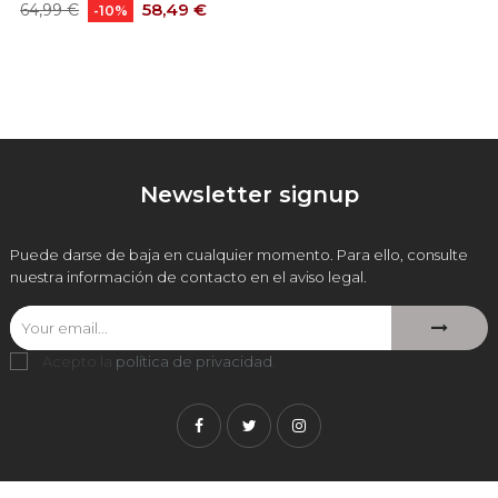
Precio
Precio
58,49 €
64,99 €
-10%
base
Newsletter signup
Puede darse de baja en cualquier momento. Para ello, consulte
nuestra información de contacto en el aviso legal.
Acepto la
política de privacidad
.
Facebook
Twitter
Instagram