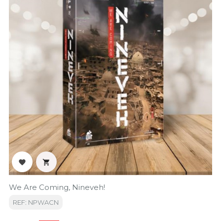


We Are Coming, Nineveh!
REF: NPWACN