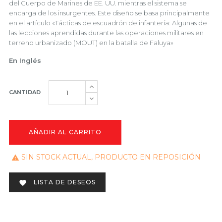
del Cuerpo de Marines de EE. UU. mientras el sistema se
encarga de los insurgentes. Este diseño se basa principalmente
en el artículo «Tácticas de escuadrón de infantería: Algunas de
las lecciones aprendidas durante las operaciones militares en
terreno urbanizado (MOUT) en la batalla de Faluya»
En Inglés
CANTIDAD
AÑADIR AL CARRITO
SIN STOCK ACTUAL, PRODUCTO EN REPOSICIÓN

LISTA DE DESEOS
