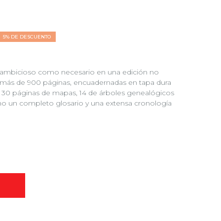
5% DE DESCUENTO
n ambicioso como necesario en una edición no
 más de 900 páginas, encuadernadas en tapa dura
n 30 páginas de mapas, 14 de árboles genealógicos
omo un completo glosario y una extensa cronología
O