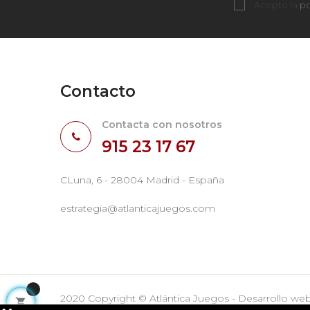
Acepto la
po
Contacto
Contacta con nosotros
915 23 17 67
CLuna, 6 - 28004 Madrid - España
estrategia@atlanticajuegos.com
2020 Copyright © Atlántica Juegos - Desarrollo we
