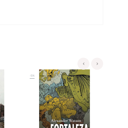
‹
›
-5%
-5%