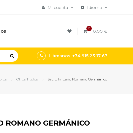
Mi cuenta
Idioma
0
mos
0,00 €
Llámanos: +34 915 23 17 67
bros
Otros Titulos
Sacro Imperio Romano Germánico
IO ROMANO GERMÁNICO