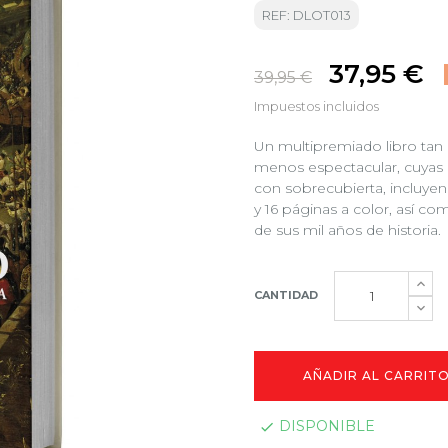
REF: DLOT013
37,95 €
39,95 €
Impuestos incluidos
Un multipremiado libro ta
menos espectacular, cuyas
con sobrecubierta, incluye
y 16 páginas a color, así c
de sus mil años de historia.
CANTIDAD
AÑADIR AL CARRIT
DISPONIBLE
