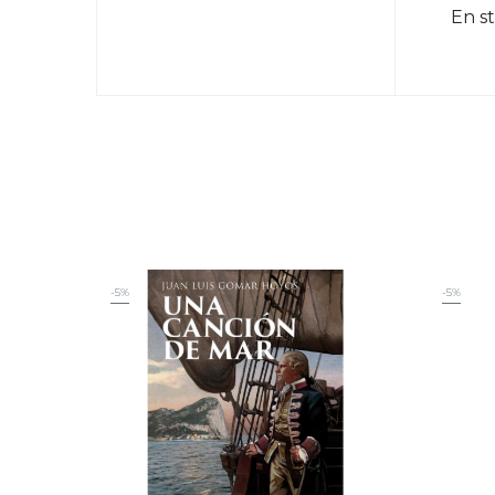
En s
-5%
-5%