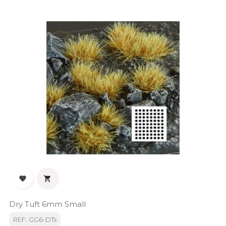


Dry Tuft 6mm Small
REF: GG6-DTs