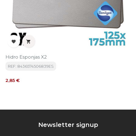


Hidro Esponjas X2
REF: 8436574506839ES
Precio
2,85 €
Newsletter signup