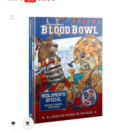
base
-5%

