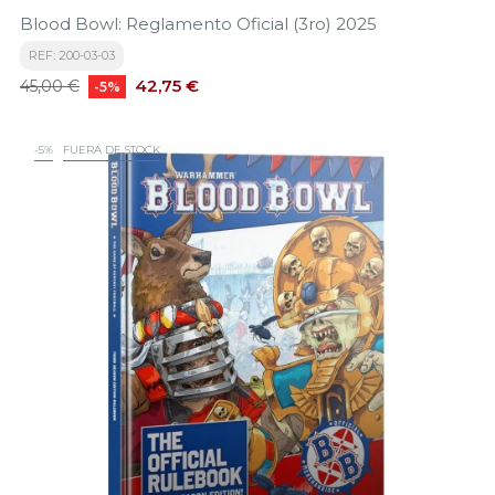
Blood Bowl: Reglamento Oficial (3ro) 2025
REF: 200-03-03
Precio
Precio
42,75 €
45,00 €
-5%
base
-5%
FUERA DE STOCK