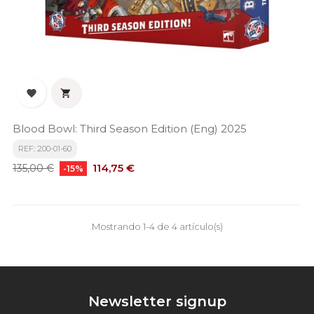


Blood Bowl: Third Season Edition (Eng) 2025
REF: 200-01-60
Precio
Precio
114,75 €
135,00 €
-15%
base
Mostrando 1-4 de 4 artículo(s)
Newsletter signup