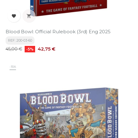


Blood Bowl: Official Rulebook (3rd) Eng 2025
REF: 200-03-60
Precio
Precio
42,75 €
45,00 €
-5%
base
-15%