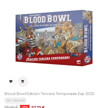


Blood Bowl:Edición Tercera Temporada Esp 2025
REF: 200-01-03
Precio
Precio
97,75 €
115,00 €
-15%