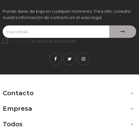
Puede darse de baja en cualquier momento. Para ello, consulte
nuestra información de contacto en el aviso legal.
Acepto la
política de privacidad
.
Facebook
Twitter
Instagram
Contacto

Empresa

Todos
