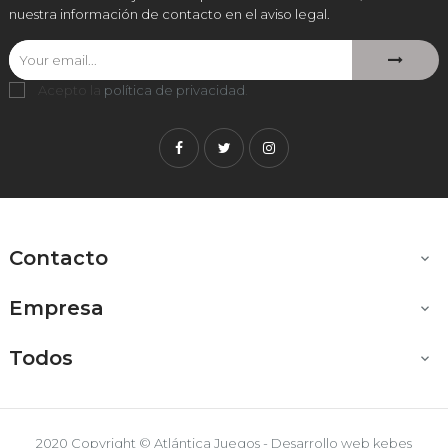
nuestra información de contacto en el aviso legal.
Acepto la
política de privacidad
.
Facebook
Twitter
Instagram
Contacto

Empresa

Todos

2020 Copyright © Atlántica Juegos - Desarrollo web
kebes