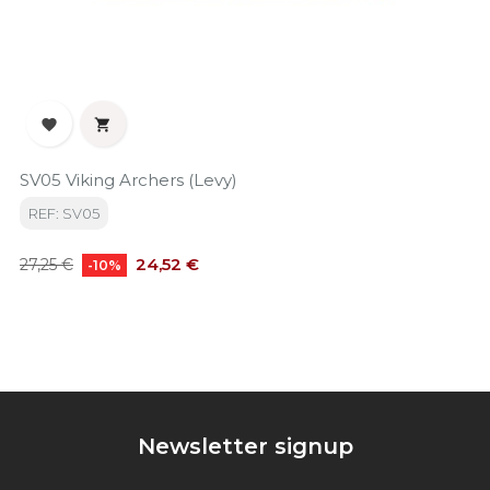


SV05 Viking Archers (Levy)
REF: SV05
Precio
Precio
24,52 €
27,25 €
-10%
base
Newsletter signup