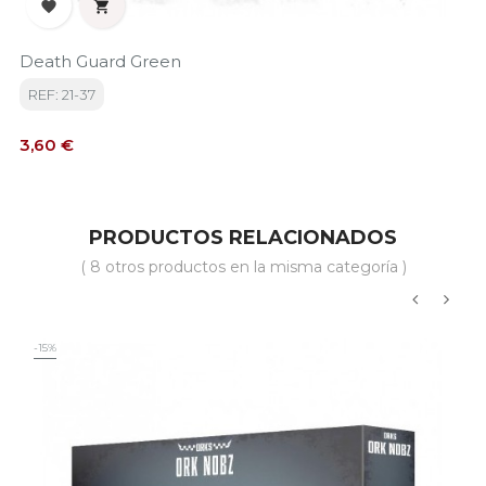


Death Guard Green
REF: 21-37
Precio
3,60 €
PRODUCTOS RELACIONADOS
( 8 otros productos en la misma categoría )
‹
›
-15%