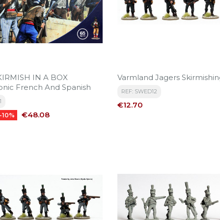
KIRMISH IN A BOX
Varmland Jagers Skirmishin
nic French And Spanish
REF: SWED12
1
Price
€12.70
Price
€48.08
-10%