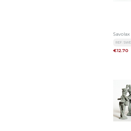
Savolax
REF: SWE
Price
€12.70