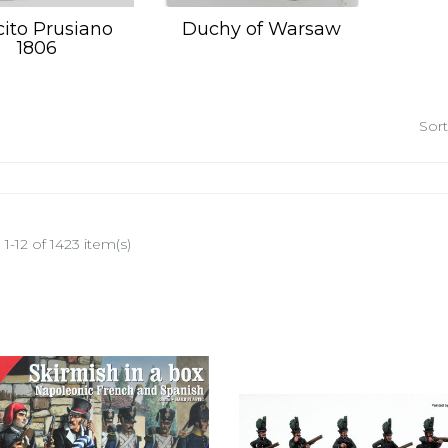
cito Prusiano
Duchy of Warsaw
1806
Sort
1-12 of 1423 item(s)