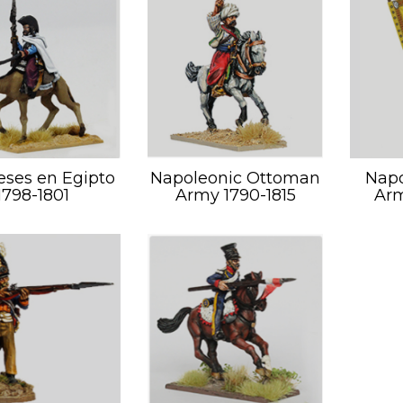
eses en Egipto
Napoleonic Ottoman
Napo
1798-1801
Army 1790-1815
Arm