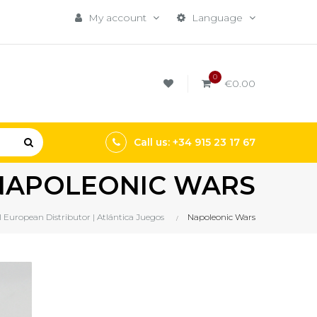
My account
Language
0
€0.00
Call us: +34 915 23 17 67
NAPOLEONIC WARS
al European Distributor | Atlántica Juegos
Napoleonic Wars