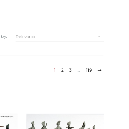
 by:
Relevance

1
2
3
…
119