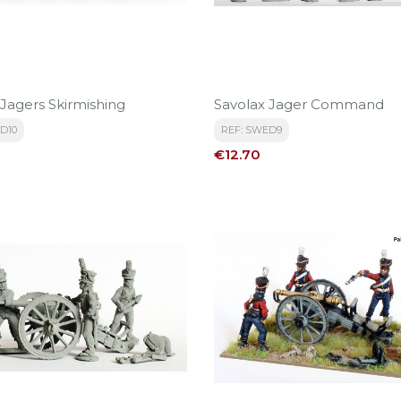
 Jagers Skirmishing
Savolax Jager Command
D10
REF: SWED9
Price
€12.70