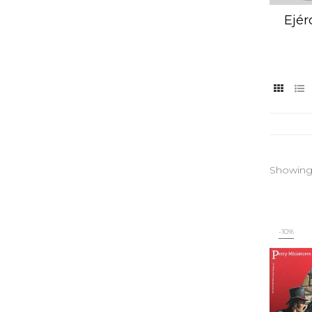
Ejér
Showing 
-10%