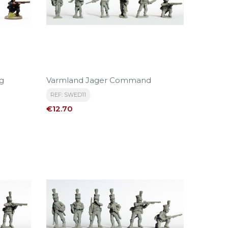
g
Varmland Jager Command
REF: SWED11
Price
€12.70