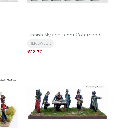
Finnish Nyland Jager Command
REF: SWED13
Price
€12.70