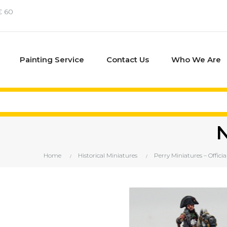
€ 60
Painting Service
Contact Us
Who We Are
Home
Historical Miniatures
Perry Miniatures – Offici