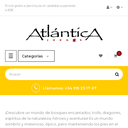
Envío gratis a península en pedidos superiores
a 60€
0
Navegación
☰
Categorías
de
palanca
Llámanos: +34 915 23 17 67
¡Descubre un mundo de bosques encantados, trolls, dragones,
espíritus de la naturaleza, héroes y aventuras! Es un mundo
sombrío y misterioso, épico, pero manteniendo los pies en el