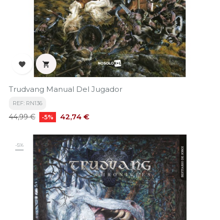


Trudvang Manual Del Jugador
REF: RN136
Precio
Precio
42,74 €
44,99 €
-5%
base
-5%