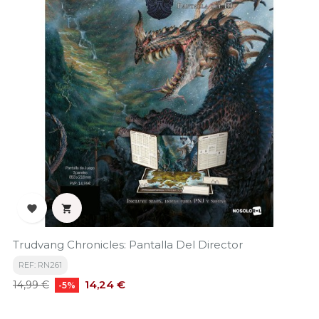


Trudvang Chronicles: Pantalla Del Director
REF: RN261
Precio
Precio
14,24 €
14,99 €
-5%
base