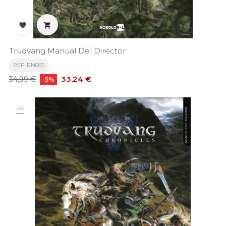


Trudvang Manual Del Director
REF: RN065
Precio
Precio
33,24 €
34,99 €
-5%
base
-5%