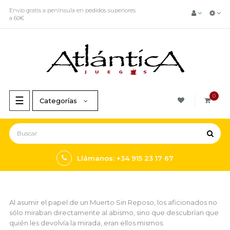
Envío gratis a península en pedidos superiores
a 60€
0
Navegación
☰
Categorías
de
palanca
Llámanos: +34 915 23 17 67
Al asumir el papel de un Muerto Sin Reposo, los aficionados no
sólo miraban directamente al abismo, sino que descubrían que
quién les devolvía la mirada, eran ellos mismos.