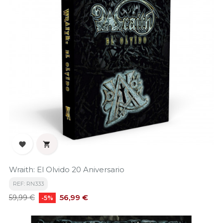


Wraith: El Olvido 20 Aniversario
REF: RN333
Precio
Precio
56,99 €
59,99 €
-5%
base