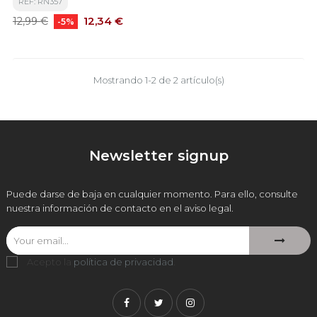
REF: RN357
Precio
Precio
12,34 €
12,99 €
-5%
base
Mostrando 1-2 de 2 artículo(s)
Newsletter signup
Puede darse de baja en cualquier momento. Para ello, consulte
nuestra información de contacto en el aviso legal.
Acepto la
política de privacidad
.
Facebook
Twitter
Instagram