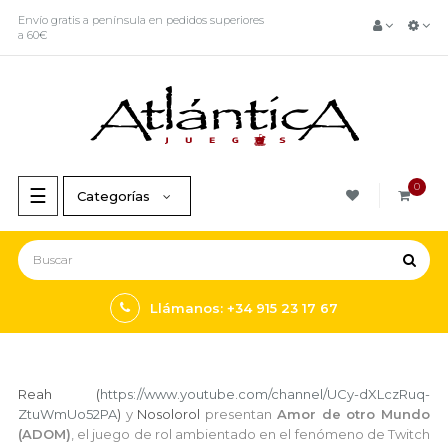
Envío gratis a península en pedidos superiores
a 60€
0
Navegación
☰
Categorías
de
palanca
Llámanos: +34 915 23 17 67
Reah (
https://www.youtube.com/channel/UCy-dXLczRuq-
ZtuWmUo52PA
)
y
Nosolorol
presentan
Amor de otro Mundo
(ADOM)
, el juego de rol ambientado en el fenómeno de Twitch