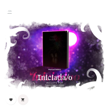
-5%

