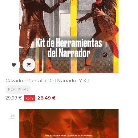


Cazador: Pantalla Del Narrador Y Kit
REF: RN443
Precio
Precio
28,49 €
29,99 €
-5%
base
-5%