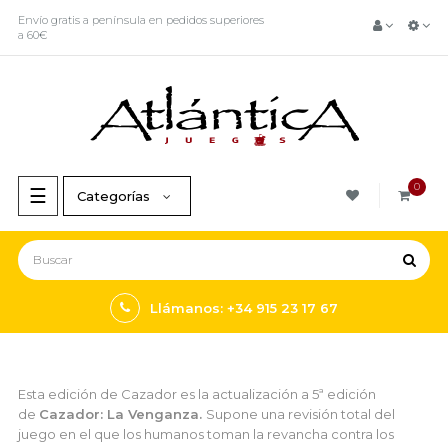
Envío gratis a península en pedidos superiores
a 60€
0
Navegación
☰
Categorías
de
palanca
Llámanos: +34 915 23 17 67
Esta edición de Cazador es la actualización a 5ª edición
de
Cazador: La Venganza.
Supone una revisión total del
juego en el que los humanos toman la revancha contra los