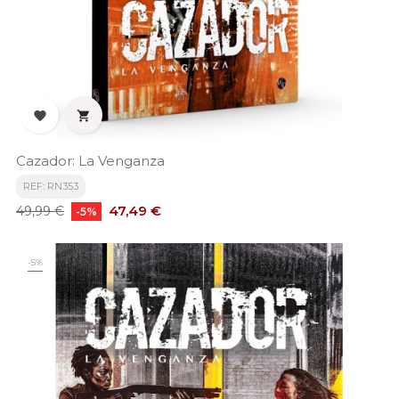


Cazador: La Venganza
REF: RN353
Precio
Precio
47,49 €
49,99 €
-5%
base
-5%