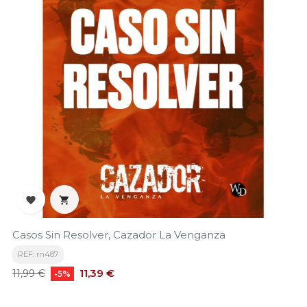


Casos Sin Resolver, Cazador La Venganza
REF: rn487
Precio
Precio
11,39 €
11,99 €
-5%
base