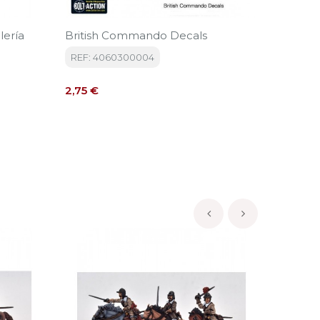
ería
British Commando Decals
BFTE09
REF: 4060300004
REF: B
Precio
Precio
2,75 €
1,50 €
‹
›