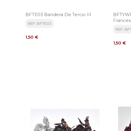
BFTE03 Bandera De Tercio III
BFTYWFR
Frances
REF: BFTE03
REF: B
Precio
1,50 €
Precio
1,50 €