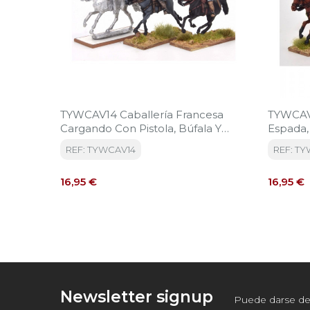
TYWCAV14 Caballería Francesa
TYWCAV3
Cargando Con Pistola, Búfala Y
Espada,
Chapeau D'arme
REF: TYWCAV14
REF: T
Precio
Precio
16,95 €
16,95 €
Newsletter signup
Puede darse de 