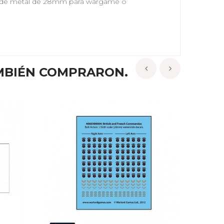
uras de metal de 28mm para wargame o
MBIÉN COMPRARON.
‹
›