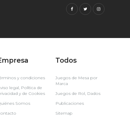
Facebook
Twitter
Instagram
Empresa
Todos
érminos y condiciones
Juegos de Mesa por
Marca
viso legal, Política de
rivacidad y de Cookies
Juegos de Rol, Dados
uiénes Somos
Publicaciones
ontacto
Sitemap