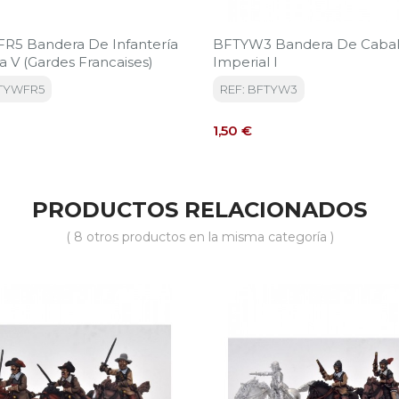
5 Bandera De Infantería
BFTYW3 Bandera De Caball
a V (Gardes Francaises)
Imperial I
FTYWFR5
REF: BFTYW3
Precio
1,50 €
PRODUCTOS RELACIONADOS
( 8 otros productos en la misma categoría )