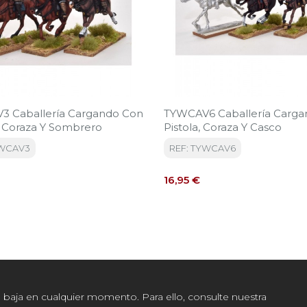
 Caballería Cargando Con
TYWCAV6 Caballería Carg
 Coraza Y Sombrero
Pistola, Coraza Y Casco
YWCAV3
REF: TYWCAV6
Precio
16,95 €
baja en cualquier momento. Para ello, consulte nuestra