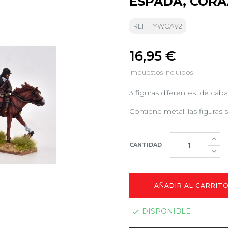
ESPADA, CORA
REF: TYWCAV2
16,95 €
Impuestos incluidos
3 figuras diferentes. de caba
Contiene metal, las figuras s
CANTIDAD
AÑADIR AL CARRIT
DISPONIBLE
