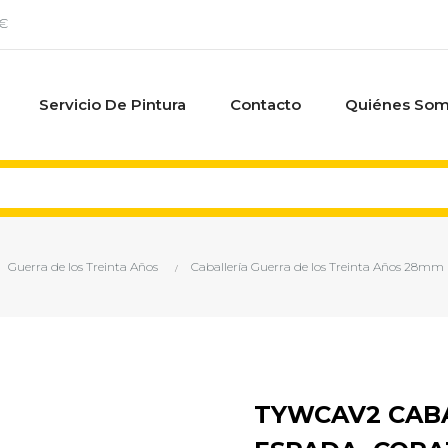
0€
Servicio De Pintura
Contacto
Quiénes So
Guerra de los Treinta Años
Caballería Guerra de los Treinta Años 28mm
TYWCAV2 CAB