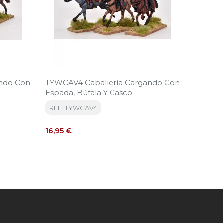
ando Con
TYWCAV4 Caballería Cargando Con
TYWCAV
Espada, Búfala Y Casco
Cargand
Chapea
REF: TYWCAV4
REF: T
Precio
Precio
16,95 €
16,95 €