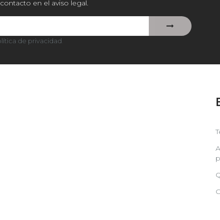
contacto en el aviso legal.
lítica de privacidad
.
T
A
p
Q
C