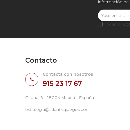
información de 
Acepto la
po
Contacto
Contacta con nosotros
915 23 17 67
CLuna, 6 - 28004 Madrid - España
estrategia@atlanticajuegos.com