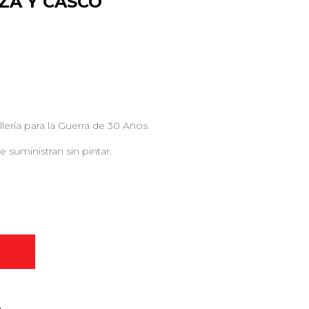
ZA Y CASCO
llería para la Guerra de 30 Años
e suministran sin pintar.
O