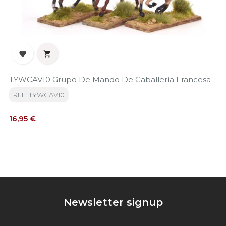


TYWCAV10 Grupo De Mando De Caballería Francesa
REF: TYWCAV10
Precio
16,95 €
Newsletter signup