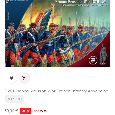


FRE1 Franco-Prussian War French Infantry Advancing
REF: FRE1
Precio
Precio
35,95 €
39,94 €
-10%