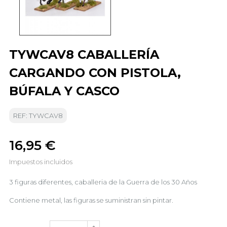
TYWCAV8 CABALLERÍA
CARGANDO CON PISTOLA,
BÚFALA Y CASCO
REF: TYWCAV8
16,95 €
Impuestos incluidos
3 figuras diferentes, caballeria de la Guerra de los 30 Años
Contiene metal, las figuras se suministran sin pintar.