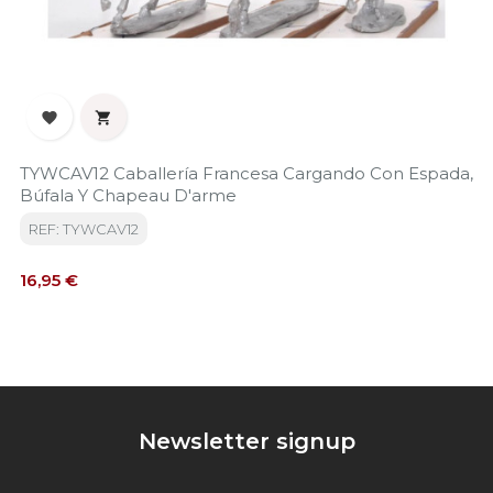


TYWCAV12 Caballería Francesa Cargando Con Espada,
Búfala Y Chapeau D'arme
REF: TYWCAV12
Precio
16,95 €
Newsletter signup