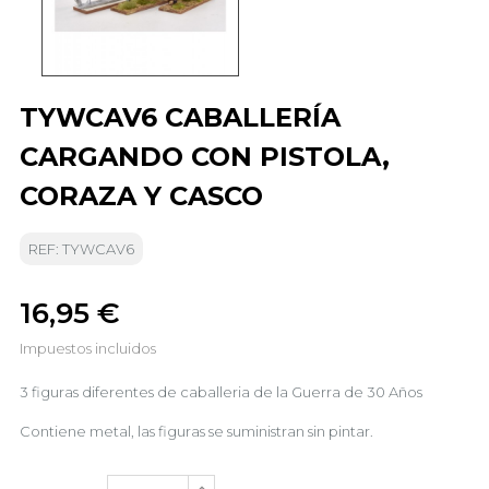
TYWCAV6 CABALLERÍA
CARGANDO CON PISTOLA,
CORAZA Y CASCO
REF: TYWCAV6
16,95 €
Impuestos incluidos
3 figuras diferentes de caballeria de la Guerra de 30 Años
Contiene metal, las figuras se suministran sin pintar.