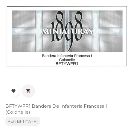


BFTYWFR1 Bandera De Infantería Francesa I
(Colonelle)
REF: BFTYWFR1