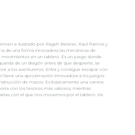
Dennen e ilustrado por Rayph Beisner, Raul Ramos y
na de una forma innovadora las mecánicas de
 movimientos en un tablero. Es un juego donde
uarida de un dragón antes de que despierte, se
e a los aventureros. Entra y consigue escapar con
k! tiene una aproximación innovadora a los juegos
onstrucción de mazos. Es básicamente una carrera
morra con los tesoros más valiosos, mientras
tas con el que nos movemos por el tablero. ¡Ya