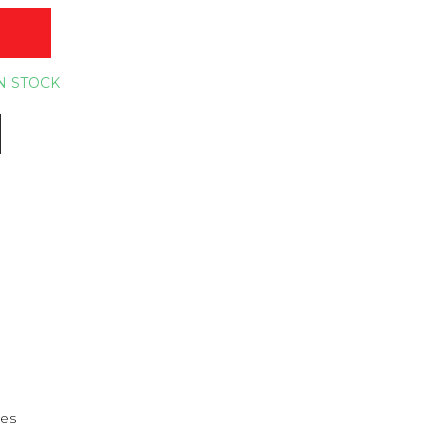
O
N STOCK
nes