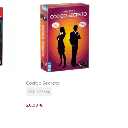
‹
›
Código Secreto
La Maz
REF: 223354
REF: D
Precio
Precio
26,99 €
17,50 €