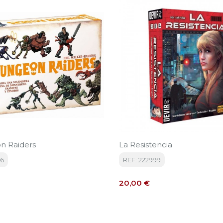
n Raiders
La Resistencia
66
REF: 222999
Precio
20,00 €