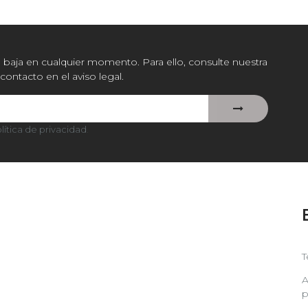
baja en cualquier momento. Para ello, consulte nuestra
contacto en el aviso legal.
lítica de privacidad
.
T
A
p