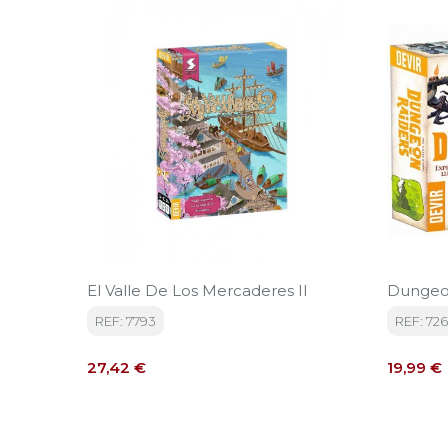
El Valle De Los Mercaderes II
Dungeo
REF: 7793
REF: 72
Precio
Precio
27,42 €
19,99 €