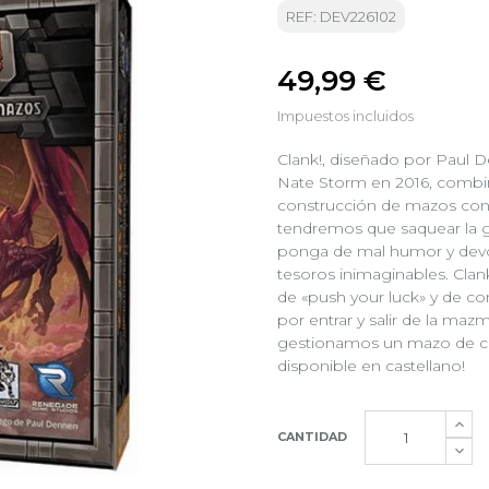
REF: DEV226102
49,99 €
Impuestos incluidos
Clank!, diseñado por Paul 
Nate Storm en 2016, combi
construcción de mazos con
tendremos que saquear la g
ponga de mal humor y devor
tesoros inimaginables. Clan
de «push your luck» y de c
por entrar y salir de la maz
gestionamos un mazo de car
disponible en castellano!
CANTIDAD