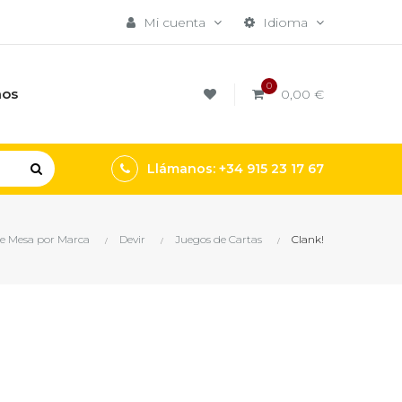
Mi cuenta
Idioma
0
mos
0,00 €
Llámanos: +34 915 23 17 67
e Mesa por Marca
Devir
Juegos de Cartas
Clank!