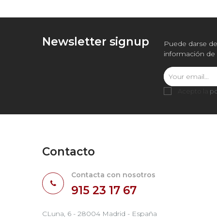
Newsletter signup
Puede darse de 
información de 
Acepto la
po
Contacto
Contacta con nosotros
915 23 17 67
CLuna, 6 - 28004 Madrid - España