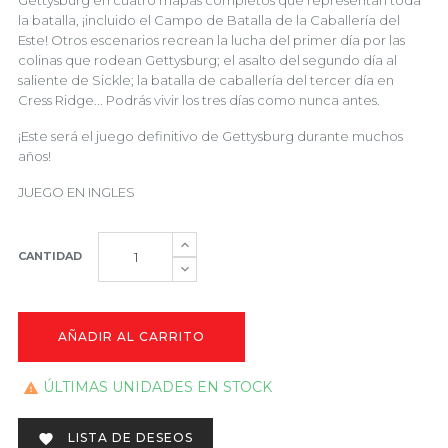
Gettysburg en cuatro mapas completos que representan toda
la batalla, ¡incluido el Campo de Batalla de la Caballería del
Este! Otros escenarios recrean la lucha del primer día por las
colinas que rodean Gettysburg; el asalto del segundo día al
saliente de Sickle; la batalla de caballería del tercer día en
Cress Ridge... Podrás vivir los tres días como nunca antes.
¡Este será el juego definitivo de Gettysburg durante muchos
años!
JUEGO EN INGLES
CANTIDAD
AÑADIR AL CARRITO
ÚLTIMAS UNIDADES EN STOCK

LISTA DE DESEOS
