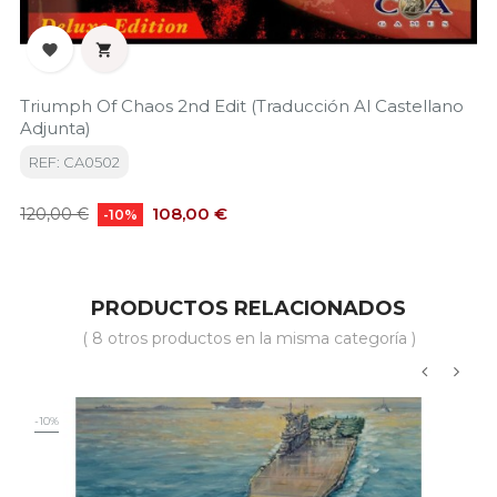


Triumph Of Chaos 2nd Edit (traducción Al Castellano
Adjunta)
REF: CA0502
Precio
Precio
108,00 €
120,00 €
-10%
base
PRODUCTOS RELACIONADOS
( 8 otros productos en la misma categoría )
‹
›
-10%