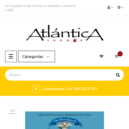
Envío gratis a península en pedidos superiores
a 60€
0
Navegación
☰
Categorías
de
palanca
Llámanos: +34 915 23 17 67
-10%