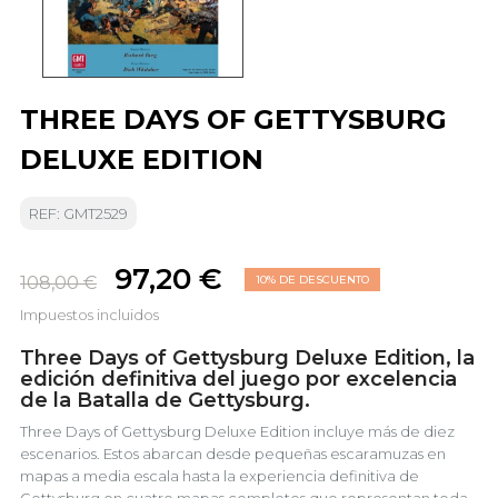
THREE DAYS OF GETTYSBURG
DELUXE EDITION
REF: GMT2529
97,20 €
108,00 €
10% DE DESCUENTO
Impuestos incluidos
Three Days of Gettysburg Deluxe Edition, la
edición definitiva del juego por excelencia
de la Batalla de Gettysburg.
Three Days of Gettysburg Deluxe Edition incluye más de diez
escenarios. Estos abarcan desde pequeñas escaramuzas en
mapas a media escala hasta la experiencia definitiva de