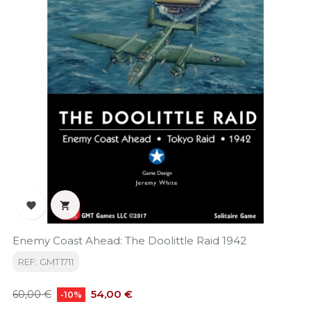


Enemy Coast Ahead: The Doolittle Raid 1942
REF: GMT1711
Precio
Precio
54,00 €
60,00 €
-10%
base