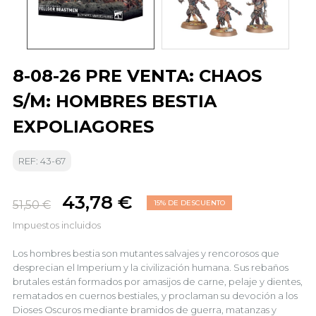
8-08-26 PRE VENTA: CHAOS
S/M: HOMBRES BESTIA
EXPOLIAGORES
REF: 43-67
43,78 €
51,50 €
15% DE DESCUENTO
Impuestos incluidos
Los hombres bestia son mutantes salvajes y rencorosos que
desprecian el Imperium y la civilización humana. Sus rebaños
brutales están formados por amasijos de carne, pelaje y dientes,
rematados en cuernos bestiales, y proclaman su devoción a los
Dioses Oscuros mediante bramidos de guerra, matanzas y