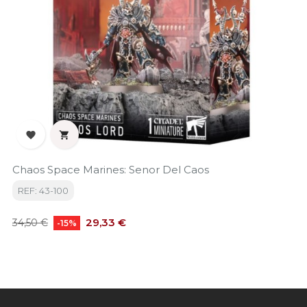


Chaos Space Marines: Senor Del Caos
REF: 43-100
Precio
Precio
29,33 €
34,50 €
-15%
base