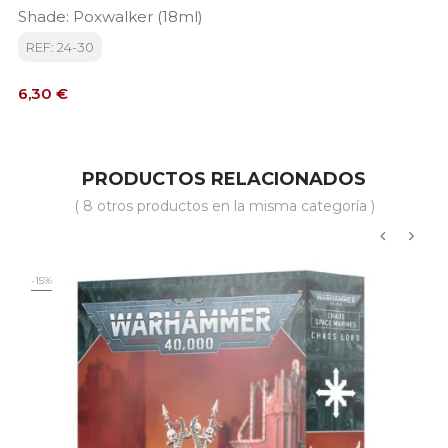
Shade: Poxwalker (18ml)
REF: 24-30
Precio
6,30 €
PRODUCTOS RELACIONADOS
( 8 otros productos en la misma categoría )
‹
›
-15%