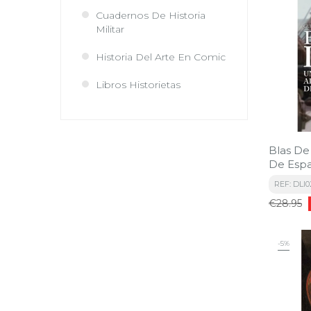
Cuadernos De Historia
Militar
Historia Del Arte En Comic
Libros Historietas
Blas De 
De Espa
REF: DLI0
Regular
€28.95
price
-5%