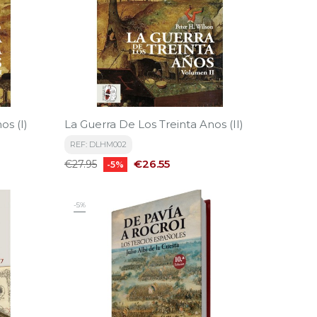
os (I)
La Guerra De Los Treinta Anos (II)
REF: DLHM002
Regular
Price
€26.55
€27.95
-5%
price
-5%