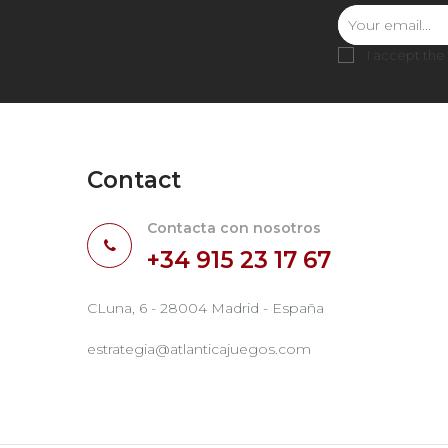
I accept the
Contact
Contacta con nosotros
+34 915 23 17 67
CLuna, 6 - 28004 Madrid - España
estrategia@atlanticajuegos.com