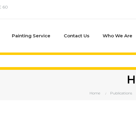
€ 60
Painting Service
Contact Us
Who We Are
H
Home
Publications