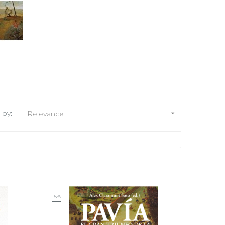
 by:
Relevance

-5%