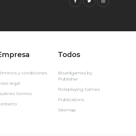
Facebook
Twitter
Instagram
Empresa
Todos
érminos y condiciones
Boardgames by
Publisher
viso legal
Roleplaying Games
uiénes Somos
Publications
ontacto
Sitemap