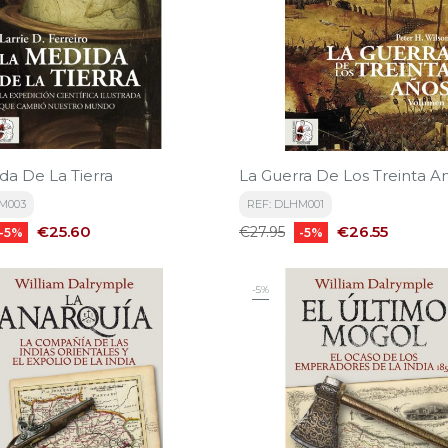
da De La Tierra
La Guerra De Los Treinta An
M003
REF: DLHM001
Price
Regular
Price
€25.60
€26.55
€27.95
-5%
-5%
price
-5%