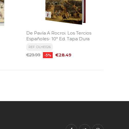
De Pavía A Rocroi. Los Tercios
Españoles- 10ª Ed. Tapa Dura
REF: DLHE026
Regular
Price
€28.49
€29.99
-5%
price