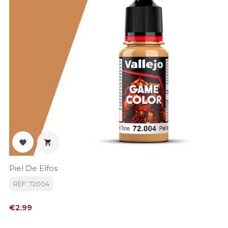


Piel De Elfos
REF: 72004
Price
€2.99