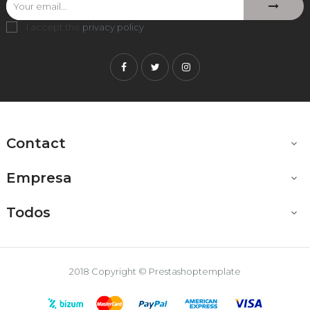
I accept the
privacy policy
.
Facebook
Twitter
Instagram
Contact

Empresa

Todos

2018 Copyright © Prestashoptemplate