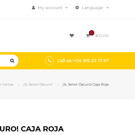
My account
Language
0
€0.00
Call us: +34 915 23 17 67
e Cartas
¡Si, Senor Oscuro!
¡Sí, Senor Oscuro! Caja Roja
CURO! CAJA ROJA