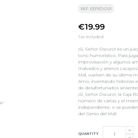
REF: EEPEDO01
€19.99
Tax included
¡Sí, Señor Oscuro! es un ju
tono humorístico. Para juga
improvisación y algunos am
malvados y arteros Lacayos 
Mal, vuelven de su última mi
Amo, inventando historias e
de desafortunados sirvientes
¡Sí, Señor Oscuro!, la Caja
número de cartas y el mism
independiente, o se pueden 
del Genio del Mal!
QUANTITY