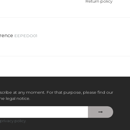
Return policy
rence
EEPEDO01
cribe at any moment. For that purpose, please find our
the legal notice.
privacy policy
.