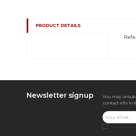
PRODUCT DETAILS
Refe
Newsletter signup
You may unsubs
contact info in 
I accept the