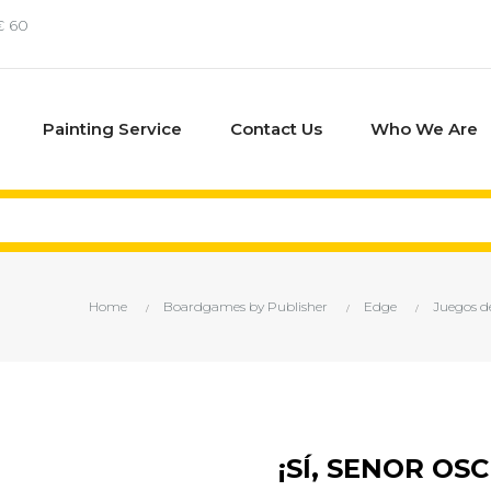
€ 60
Painting Service
Contact Us
Who We Are
Home
Boardgames by Publisher
Edge
Juegos d
¡SÍ, SENOR OS