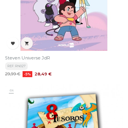


Steven Universe JdR
REF: RN027
Precio
Precio
28,49 €
29,99 €
-5%
base
-5%