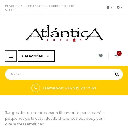
Envío gratis a península en pedidos superiores
a 60€
0
Navegación
☰
Categorías
de
palanca
Llámanos: +34 915 23 17 67
Juegos de rol creados específicamente para los más
pequeños de la casa, desde diferentes edades y con
diferentes temáticas.