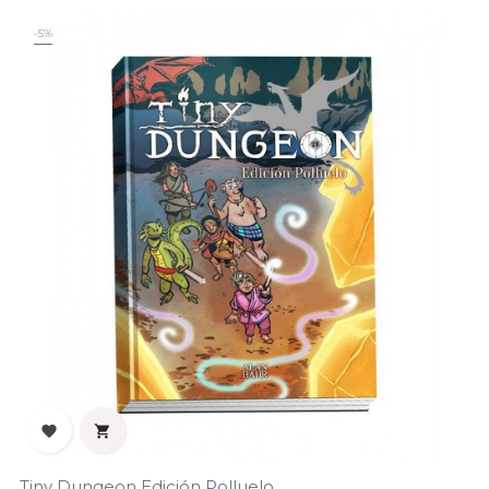
-5%


Tiny Dungeon Edición Polluelo