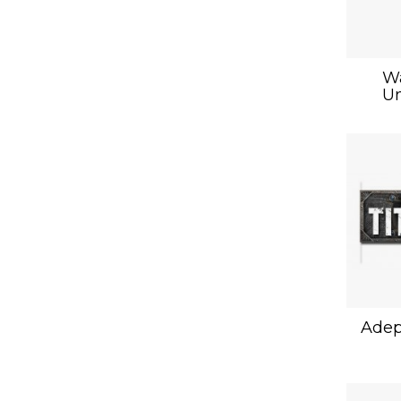
W
Un
Adep