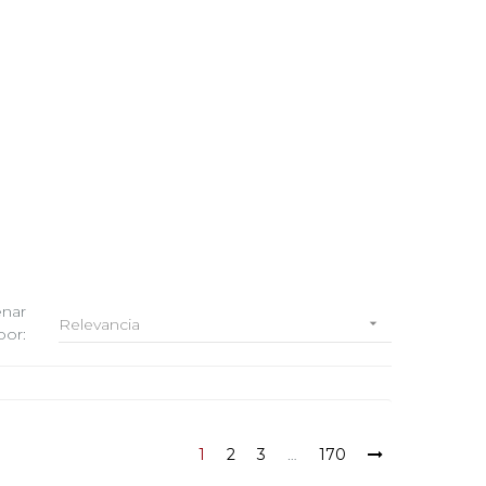
nar
Relevancia

por:
1
2
3
…
170