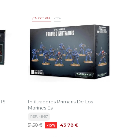
¡EN OFERTA!
-15%
TS
Infiltradores Primaris De Los
Marines Es
REF: 48-97
Precio
Precio
43,78 €
51,50 €
-15%
base