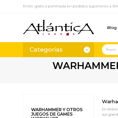
Envío gratis a península en pedidos superiores a 6
Blog
Categorías
WARHAMMER
Warha
En Atlán
WARHAMMER Y OTROS
JUEGOS DE GAMES
sus gran