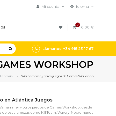
Mi cuenta
Idioma
0
mos
0,00 €
Llámanos: +34 915 23 17 67
 GAMES WORKSHOP
 Fantasía
Warhammer y otros juegos de Games Workshop
 en Atlántica Juegos
de Warhammer y otros juegos de Games Workshop, desde
los de escaramuzas como Kill Team, Warcry, Necromunda