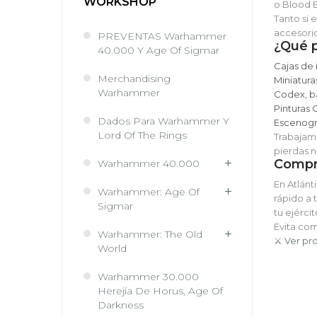
WORKSHOP
o Blood 
Tanto si 
accesorios
PREVENTAS Warhammer
¿Qué 
40.000 Y Age Of Sigmar
Cajas de i
Merchandising
Miniatura
Warhammer
Codex, b
Pinturas 
Dados Para Warhammer Y
Escenogra
Lord Of The Rings
Trabajam
pierdas n
Compr
Warhammer 40.000
En Atlán
Warhammer: Age Of
rápido a 
Sigmar
tu ejérci
Evita com
Warhammer: The Old
⚔️ Ver p
World
Warhammer 30.000
Herejía De Horus, Age Of
Darkness