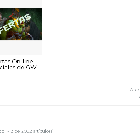
rtas On-line
ciales de GW
Orde
o 1-12 de 2032 artículo(s)