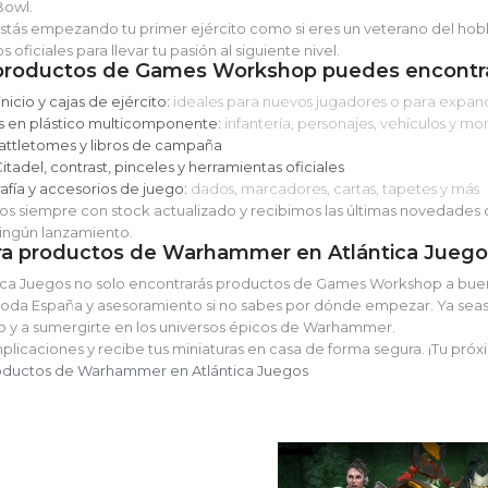
Bowl.
estás empezando tu primer ejército como si eres un veterano del hobby
 oficiales para llevar tu pasión al siguiente nivel.
productos de Games Workshop puedes encontr
nicio y cajas de ejército:
ideales para nuevos jugadores o para expand
s en plástico multicomponente:
infantería, personajes, vehículos y mo
attletomes y libros de campaña
Citadel, contrast, pinceles y herramientas oficiales
fía y accesorios de juego:
dados, marcadores, cartas, tapetes y más
os siempre con stock actualizado y recibimos las últimas novedade
ingún lanzamiento.
a productos de Warhammer en Atlántica Juego
tica Juegos no solo encontrarás productos de Games Workshop a buen
toda España y asesoramiento si no sabes por dónde empezar. Ya seas
to y a sumergirte en los universos épicos de Warhammer.
plicaciones y recibe tus miniaturas en casa de forma segura. ¡Tu próx
roductos de Warhammer en Atlántica Juegos