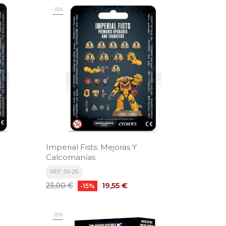
-15%
Imperial Fists: Mejoras Y
Calcomanías
REF: 55-26
Precio
Precio
19,55 €
23,00 €
-15%
base
-15%