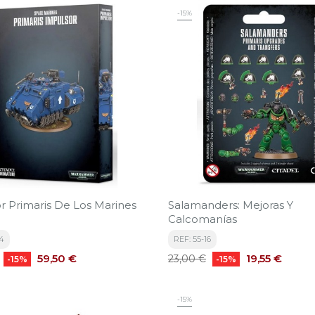
-15%
r Primaris De Los Marines
Salamanders: Mejoras Y
Calcomanías
94
REF: 55-16
Precio
Precio
Precio
59,50 €
19,55 €
23,00 €
-15%
-15%
base
-15%