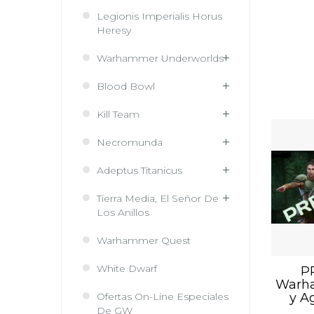
Legionis Imperialis Horus
Heresy
Warhammer Underworlds
Blood Bowl
Kill Team
Necromunda
Adeptus Titanicus
Tierra Media, El Señor De
Los Anillos
Warhammer Quest
White Dwarf
P
Warh
Ofertas On-Line Especiales
y A
De GW