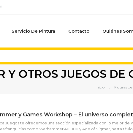
0€
Servicio De Pintura
Contacto
Quiénes So
 Y OTROS JUEGOS DE
Inicio
Figuras de
mmer y Games Workshop – El universo completo
tica Juegos te ofrecemos una sección especializada con lo mejor 
des franquicias como Warhammer 40,000 y Age of Sigmar, hasta títu