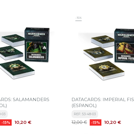
-15%
ARDS: SALAMANDERS
DATACARDS: IMPERIAL FIS
OL)
(ESPANOL)
0-03
REF: 53-48-03
Precio
Precio
Precio
10,20 €
10,20 €
12,00 €
-15%
-15%
base