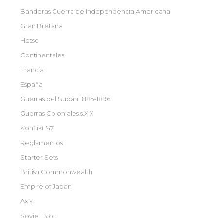
Banderas Guerra de Independencia Americana
Gran Bretaña
Hesse
Continentales
Francia
España
Guerras del Sudán 1885-1896
Guerras Coloniales s.XIX
Konflikt '47
Reglamentos
Starter Sets
British Commonwealth
Empire of Japan
Axis
Soviet Bloc