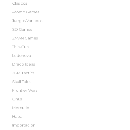
Clásicos
Atomo Games
Juegos Variados
SD Games
ZMAN Games
ThinkFun
Ludonova
Draco Ideas
2GM Tactics
Skull Tales
Frontier Wars
Onus
Mercurio
Haba
Importacion