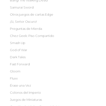
Bang! The Walking Dead
Samurai Sword
Otros juegos de cartas Edge
¡Si, Señor Oscuro!
Preguntas de Mierda
Chez Geek: Piso Compartido
Smash Up
God of War
Dark Tales
Fast Forward
Gloom
Fluxx
Érase una Vez
Colonos del Imperio
Juegos de Miniaturas