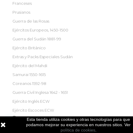
Franceses
Prusianos
Guerra de las Rosas
Ejércitos Europeos, 1450-1500
Guerra del Sudán 1881-99
Ejército Británico
Extras y Packs Especiales Sudán
Ejército del Mahdi
Samurai 1550-1615
Coreanos 1592-98
Guerra Civil Inglesa 1642 - 1651
Ejército Inglés ECW
Ejército Escoces ECW
Segunda Guerra Mundial
Esta tienda utiliza cookies y otras tecnologías para que

podamos mejorar su experiencia en nuestros sitios. Ver
Ejército Alemán WWII
política de cookies
.